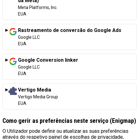
da Meta)
Empresa:
Meta Platforms, Inc.
Local de tratamento:
EUA
Rastreamento de conversão do Google Ads
Empresa:
Google LLC
Local de tratamento:
EUA
Google Conversion linker
Empresa:
Google LLC
Local de tratamento:
EUA
Vertigo Media
Empresa:
Vertigo Media Group
Local de tratamento:
EUA
Como gerir as preferências neste serviço (Enigmap)
O Utilizador pode definir ou atualizar as suas preferências
através do respetivo painel de escolhas de privacidade,