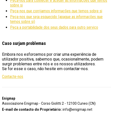
Peça-nos para conhecer e aceder às informações que temos
sobre si
Peça-nos que corrijamos informações que temos sobre si
Peça-nos que seja esquecido (apague as informações que
temos sobre si)
Peça a portabilidade dos seus dados para outro serviço
Caso surjam problemas
Embora nos esforcemos por criar uma experiência de
utilizador positiva, sabemos que, ocasionalmente, podem
surgir problemas entre nós e os nossos utilizadores.
Se for esse o caso, não hesite em contactar-nos.
Contacte-nos
Footer
Enigmap
Associazione Enigmap - Corso Giolitti 2 - 12100 Cuneo (CN)
E-mail de contacto do Proprietário:
info@enigmap.net