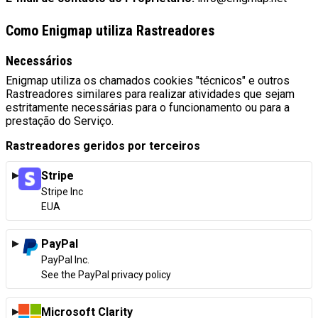
Como Enigmap utiliza Rastreadores
Necessários
Enigmap utiliza os chamados cookies "técnicos" e outros
Rastreadores similares para realizar atividades que sejam
estritamente necessárias para o funcionamento ou para a
prestação do Serviço.
Rastreadores geridos por terceiros
Stripe
Empresa:
Stripe Inc
Local de tratamento:
EUA
PayPal
Empresa:
PayPal Inc.
Local de tratamento:
See the PayPal privacy policy
Microsoft Clarity