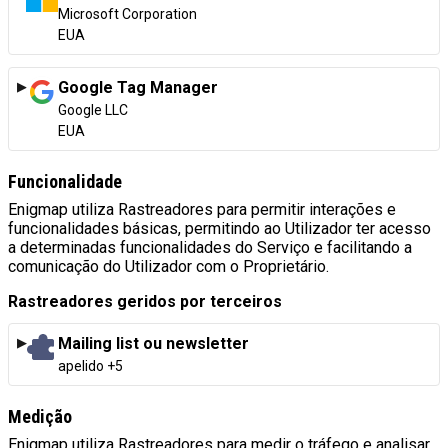
Empresa:
Microsoft Corporation
Local de tratamento:
EUA
Google Tag Manager
Empresa:
Google LLC
Local de tratamento:
EUA
Funcionalidade
Enigmap utiliza Rastreadores para permitir interações e
funcionalidades básicas, permitindo ao Utilizador ter acesso
a determinadas funcionalidades do Serviço e facilitando a
comunicação do Utilizador com o Proprietário.
Rastreadores geridos por terceiros
Mailing list ou newsletter
Dados Pessoais tratados:
apelido +5
Medição
Enigmap utiliza Rastreadores para medir o tráfego e analisar