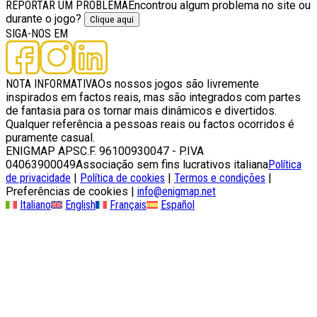
REPORTAR UM PROBLEMA
Encontrou algum problema no site ou
durante o jogo?
Clique aqui
SIGA-NOS EM
NOTA INFORMATIVA
Os nossos jogos são livremente
inspirados em factos reais, mas são integrados com partes
de fantasia para os tornar mais dinâmicos e divertidos.
Qualquer referência a pessoas reais ou factos ocorridos é
puramente casual.
ENIGMAP APS
C.F. 96100930047 - P.IVA
04063900049
Associação sem fins lucrativos italiana
Política
de privacidade
|
Política de cookies
|
Termos e condições
|
Preferências de cookies
|
info@enigmap.net
Italiano
English
Français
Español