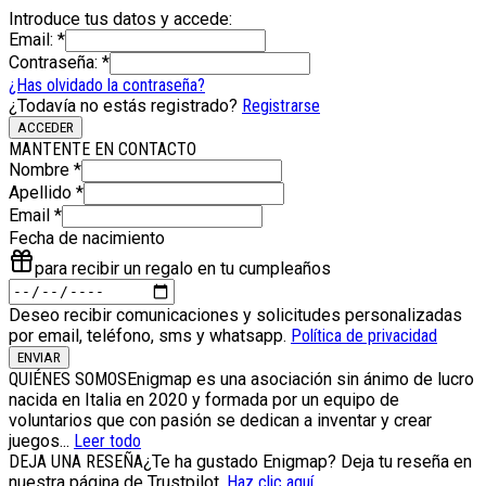
Introduce tus datos y accede
:
Email
:
*
Contraseña
:
*
¿Has olvidado la contraseña?
¿Todavía no estás registrado?
Registrarse
ACCEDER
MANTENTE EN CONTACTO
Nombre
*
Apellido
*
Email
*
Fecha de nacimiento
para recibir un regalo en tu cumpleaños
Deseo recibir comunicaciones y solicitudes personalizadas
por email, teléfono, sms y whatsapp.
Política de privacidad
ENVIAR
QUIÉNES SOMOS
Enigmap es una asociación sin ánimo de lucro
nacida en Italia en 2020 y formada por un equipo de
voluntarios que con pasión se dedican a inventar y crear
juegos...
Leer todo
DEJA UNA RESEÑA
¿Te ha gustado Enigmap? Deja tu reseña en
nuestra página de Trustpilot.
Haz clic aquí